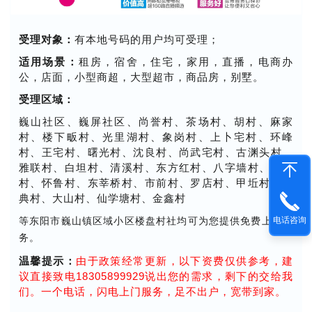
受理对象：
有本地号码的用户均可受理；
适用场景：
租房，宿舍，住宅，家用，直播，电商办
公，店面，小型商超，大型超市，商品房，别墅。
受理区域：
巍山社区、巍屏社区、尚誉村、茶场村、胡村、麻家
村、楼下畈村、光里湖村、象岗村、上卜宅村、环峰
村、王宅村、曙光村、沈良村、尚武宅村、古渊头村、
雅联村、白坦村、清溪村、东方红村、八字墙村、同乐
村、怀鲁村、东莘桥村、市前村、罗店村、甲坵村、岭
典村、大山村、仙学塘村、金鑫村
电话咨询
等东阳市巍山镇区域小区楼盘村社均可为您提供免费上门服
务。
温馨提示：
由于政策经常更新，以下资费仅供参考，建
议直接致电18305899929说出您的需求，剩下的交给我
们。一个电话，闪电上门服务，足不出户，宽带到家。